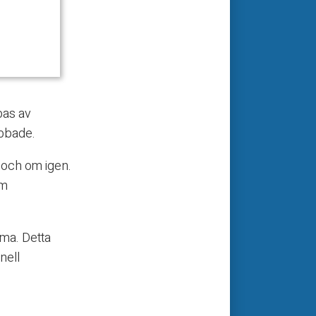
bas av
abbade.
 och om igen.
om
ma. Detta
nell