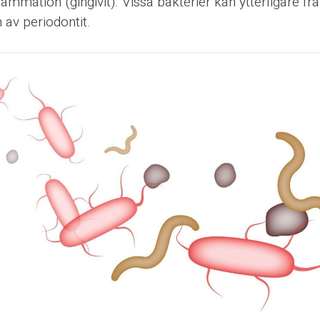
lammation (gingivit). Vissa bakterier kan ytterligare fr
 av periodontit.