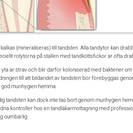
kalkas (mineraliseras) till tandsten. Alla tandytor kan drab
ciellt rotytorna på ställen med tandköttsfickor är ofta dr
yta är sträv och blir därför koloniserad med bakterier om
edningen till att bildandet av tandsten bör förebyggas gen
 god munhygien hemma.
lig tandsten kan dock inte tas bort genom munhygien hem
dna kontroller hos en tandläkarmottagning med professio
g oumbärlig.