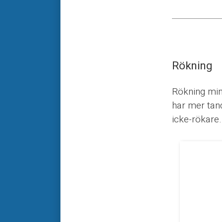
Rökning
Rökning min
har mer tand
icke-rökare.