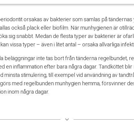
 periodontit orsakas av bakterier som samlas på tändernas
llas också plack eller biofilm. När munhygienen är otillräc
öka sig snabbt. Medan de flesta typer av bakterier är ofarl
kan vissa typer – även i litet antal – orsaka allvarliga infekt
la beläggningar inte tas bort från tänderna regelbundet, r
d en inflammation efter bara några dagar. Tandköttet blir rö
d minsta stimulering, till exempel vid användning av tandt
ngörs med regelbunden munhygien hemma, försvinner de
ion inom några dagar.