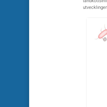
tandköttsinf
utvecklingen