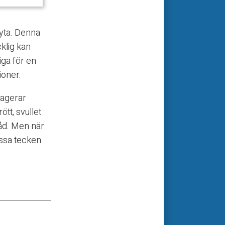
 yta. Denna
klig kan
iga för en
ioner.
eagerar
tt, svullet
råd. Men när
ssa tecken