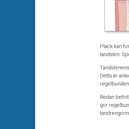
Plack kan för
tandsten. Spe
Tandstenens 
Detta är anl
regelbunden
Redan befint
gör regelbun
tandrengörin