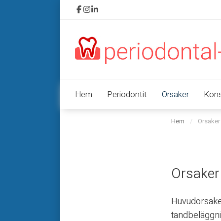
Hem
Periodontit
Orsaker
Kons
Hem
/
Orsaker 
Orsaker t
Huvudorsaken 
tandbeläggnin