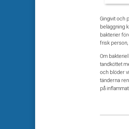
Gingivit och
beläggning ka
bakterier för
frisk person, 
Om bakteriel
tandköttet me
och blöder vi
tänderna re
på inflammat